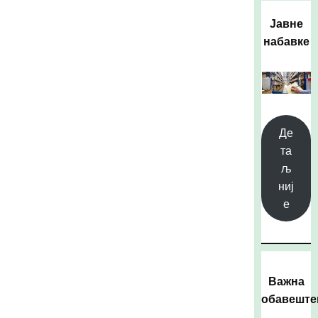
Јавне
набавке
Де
та
љ
ниј
е
Важна
обавешт