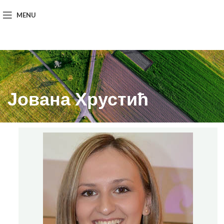
MENU
Јована Хрустић