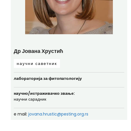
Др Јована Хрустић
научни саветник
лабораторија за фитопатологију
научно/истраживачко звање:
научни сарадник
e mail:
jovana.hrustic@pesting.org.rs