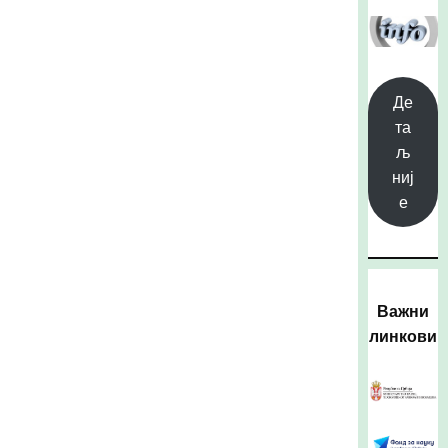
Де
та
љ
ниј
е
Важни
линкови