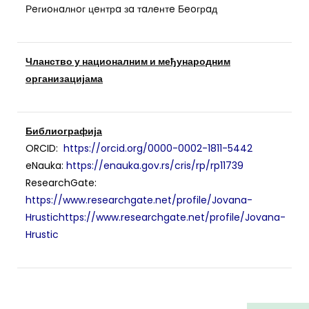
Рeгиoнaлнoг цeнтрa зa тaлeнтe Бeoгрaд
Чланство у националним и међународним
организацијама
Библиографија
ORCID:
https://orcid.org/0000-0002-1811-5442
eNauka:
https://enauka.gov.rs/cris/rp/rp11739
ResearchGate:
https://www.researchgate.net/profile/Jovana-
Hrustichttps://www.researchgate.net/profile/Jovana-
Hrustic