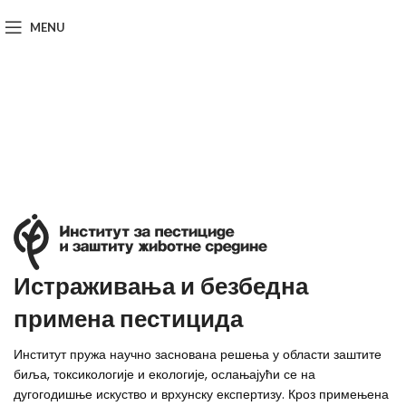
MENU
Истраживања и безбедна
примена пестицида
Институт пружа научно заснована решења у области заштите
биља, токсикологије и екологије, ослањајући се на
дугогодишње искуство и врхунску експертизу. Кроз примењена
Истраживања и безбедна
Истраживања и безбедна