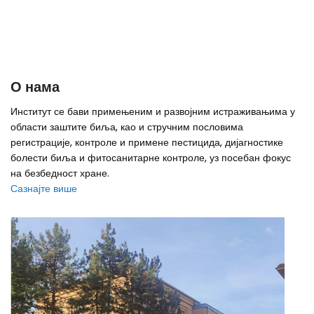
О нама
Институт се бави примењеним и развојним истраживањима у
области заштите биља, као и стручним пословима
регистрације, контроле и примене пестицида, дијагностике
болести биља и фитосанитарне контроле, уз посебан фокус
на безбедност хране.
Сазнајте више