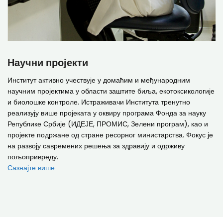
Научни пројекти
Институт активно учествује у домаћим и међународним
научним пројектима у области заштите биља, екотоксикологије
и биолошке контроле. Истраживачи Института тренутно
реализују више пројеката у оквиру програма Фонда за науку
Републике Србије (ИДЕЈЕ, ПРОМИС, Зелени програм), као и
пројекте подржане од стране ресорног министарства. Фокус је
на развоју савремених решења за здравију и одрживу
пољопривреду.
Сазнајте више