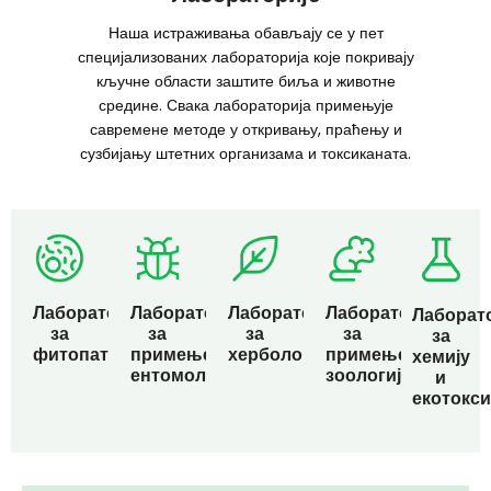
Наша истраживања обављају се у пет
специјализованих лабораторија које покривају
кључне области заштите биља и животне
средине. Свака лабораторија примењује
савремене методе у откривању, праћењу и
сузбијању штетних организама и токсиканата.
Лабораторија
Лабораторија
Лабораторија
Лабораторија
Лаборат
за
за
за
за
за
фитопатологију
примењену
хербологију
примењену
хемију
ентомологију
зоологију
и
екотокси