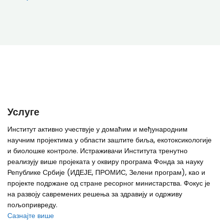
Услуге
Институт активно учествује у домаћим и међународним
научним пројектима у области заштите биља, екотоксикологије
и биолошке контроле. Истраживачи Института тренутно
реализују више пројеката у оквиру програма Фонда за науку
Републике Србије (ИДЕЈЕ, ПРОМИС, Зелени програм), као и
пројекте подржане од стране ресорног министарства. Фокус је
на развоју савремених решења за здравију и одрживу
пољопривреду.
Сазнајте више