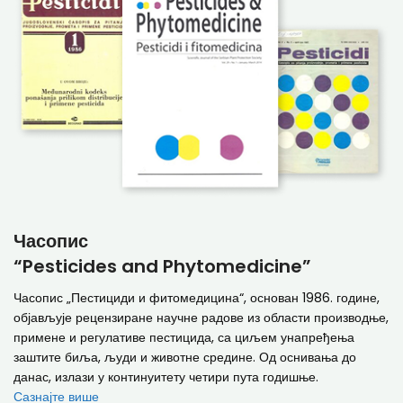
Часопис
“Pesticides and Phytomedicine”
Часопис „Пестициди и фитомедицина“, основан 1986. године,
објављује рецензиране научне радове из области производње,
примене и регулативе пестицида, са циљем унапређења
заштите биља, људи и животне средине. Од оснивања до
данас, излази у континуитету четири пута годишње.
Сазнајте више