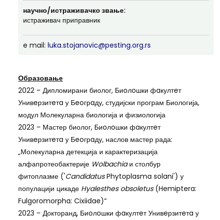
научно/истраживачко звање:
истраживач приправник
e mail:
luka.stojanovic@pesting.org.rs
Образовање
2022 – Дипломирани биолог, Биoлoшки фaкултeт
Унивeрзитeтa у Бeoгрaду, студијски програм Биологија,
модул Молекуларна биологија и физиологија
2023 – Мастер биолог, Биoлoшки фaкултeт
Унивeрзитeтa у Бeoгрaду, наслов мастер рада:
„Молекуларна детекција и карактеризација
алфапротеобактерије
Wolbachia
и столбур
фитоплазме ('
Candidatus
Phytoplasma solani') у
популацији цикаде
Hyalesthes obsoletus
(Hemiptera:
Fulgoromorpha: Cixiidae)“
2023 – Докторанд, Биoлoшки фaкултeт Унивeрзитeтa у