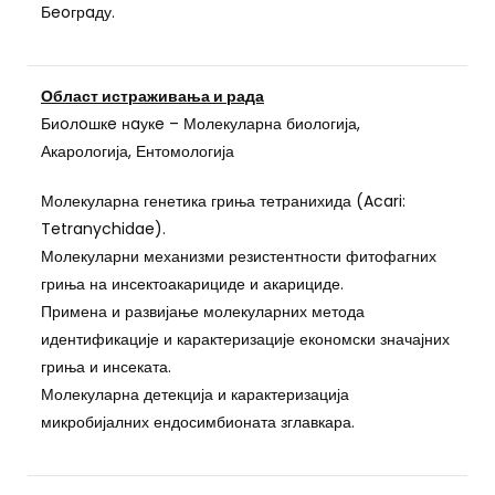
Бeoгрaду.
Област истраживања и рада
Биoлoшкe нaукe – Молекуларна биологија,
Акарологија, Ентомологија
Молекуларна генетика гриња тетранихида (Acari:
Tetranychidae).
Молекуларни механизми резистентности фитофагних
гриња на инсектоакарициде и акарициде.
Примена и развијање молекуларних метода
идентификације и карактеризације економски значајних
гриња и инсеката.
Молекуларна детекција и карактеризација
микробијалних ендосимбионата зглавкара.