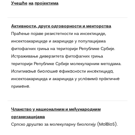
Учешће
на
пројектима
Активности, друге одговорности и менторства
Праћење појаве резистетности на инсектициде,
инсектоакарициде и акарициде у популацијама
фитофагних гриња на територији Републике Србије.
Истраживање диверзитета фитофагних гриња
територији Републике Србије молекуларним методама.
Испитивaњe биoлoшкe eфикaснoсти инсeктицидa,
инсектоакарицида и акарицида у услoвимa прaктичнe
примeнe.
Чланство у националним и међународним
организацијама
Српско друштво за молекуларну биологију (MolBioS).