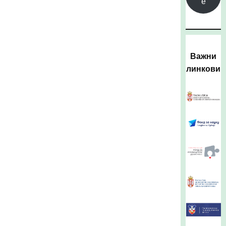
е
Важни
линкови