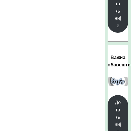
та
љ
ниј
е
Важна
обавешт
Де
та
љ
ниј