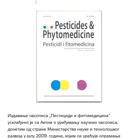
Издавање часописа „Пестициди и фитомедицина“
усклађено је са Актом о уређивању научних часописа,
донетим од стране Министарства науке и технолошког
развоја у јулу 2009. године, којим се уређује опремање