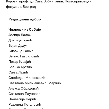
Корови: проф. др Сава Врбничанин, Пољопривредни
факултет, Београд
Редакциони одбор
Чланови из Србије
Јелица Балаж
Драгица Бркић
Бојан Дудук
Славица Гашић
Вељко Гавриловић
Петар Кљајић
Бранка Крстић
Сања Лазић
Слободан Миленковић
Светлана Милијашевић-Марчић
Алекса Обрадовић
Светлана Пауновић
Пантелија Перић
Радмила Петановић