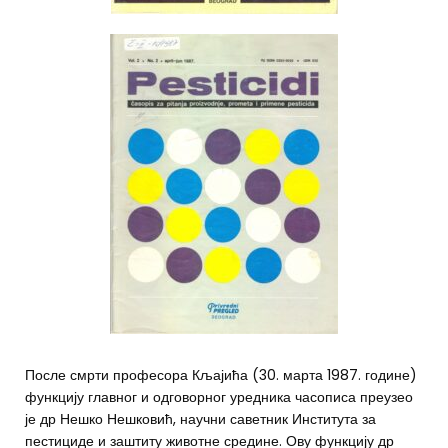
После смрти професора Кљајића (30. марта 1987. године)
функцију главног и одговорног уредника часописа преузео
је др Нешко Нешковић, научни саветник Института за
пестициде и заштиту животне средине. Ову функцију др