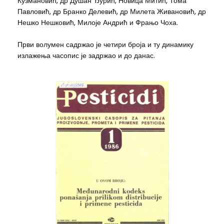
Кузмановић, др Душан Ђурић, Новица Митић, Тома
Павловић, др Бранко Делевић, др Милета Живановић, др
Нешко Нешковић, Милоје Андрић и Фрањо Чоха.
Први волумен садржао је четири броја и ту динамику
излажења часопис је задржао и до данас.