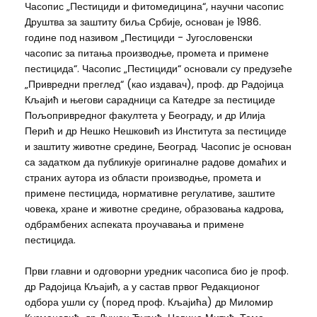
Часопис „Пестициди и фитомедицина“, научни часопис
Друштва за заштиту биља Србије, основан је 1986.
године под називом „Пестициди - Југословенски
часопис за питања производње, промета и примене
пестицида“. Часопис „Пестициди“ основали су предузеће
„Привредни преглед“ (као издавач), проф. др Радојица
Кљајић и његови сарадници са Катедре за пестициде
Пољопривредног факултета у Београду, и др Илија
Перић и др Нешко Нешковић из Института за пестициде
и заштиту животне средине, Београд. Часопис је основан
са задатком да публикује оригиналне радове домаћих и
страних аутора из области производње, промета и
примене пестицида, нормативне регулативе, заштите
човека, хране и животне средине, образовања кадрова,
одбрамбених аспеката проучавања и примене
пестицида.
Први главни и одговорни уредник часописа био је проф.
др Радојица Кљајић, а у састав првог Редакционог
одбора ушли су (поред проф. Кљајића) др Миломир