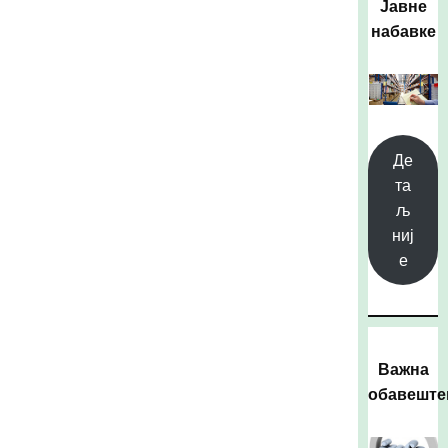
Јавне
набавке
Де
та
љ
ниј
е
Важна
обавешт