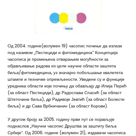
Од 2004. године(волумен 19) часопис почиње да излази
под називом „Пестициди и фитомедицина“ Концепција
часописа је промењена отварањем могућности за
објављивање радова из целе научне области заштита
биља/фитомедицина, уз значајно побољшање квалитета
штампе и техничке опремљености. Уведене су и функције
уредника области које почињу да обављају др Илија Перић
(за област Пестициди), др Радослава Спасић (за област
Штеточине биља), др Радивоје Јевтић (за област Болести
биља) и др Сава Врбничанин (за област Корови).
У другом броју за 2005. годину први пут се појављује
поднаслов „Научни часопис Друштва за заштиту биља
Србије“. Од 2006. године (волумен 21), издавачи часописа