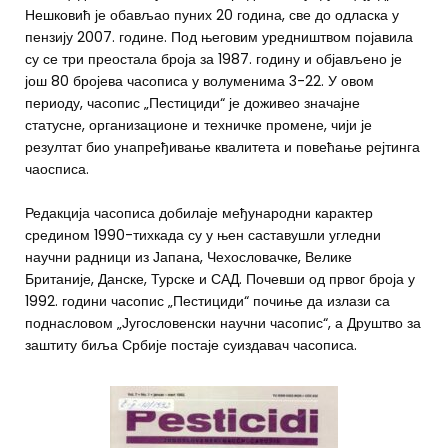
Нешковић је обављао пуних 20 година, све до одласка у
пензију 2007. године. Под његовим уредништвом појавила
су се три преостала броја за 1987. годину и објављено је
још 80 бројева часописа у волуменима 3-22. У овом
периоду, часопис „Пестициди“ је доживео значајне
статусне, организационе и техничке промене, чији је
резултат био унапређивање квалитета и повећање рејтинга
чаосписа.
Редакција часописа добилаје међународни карактер
средином 1990-тихкада су у њен саставушли угледни
научни радници из Јапана, Чехословачке, Велике
Британије, Данске, Турске и САД. Почевши од првог броја у
1992. години часопис „Пестициди“ почиње да излази са
поднасловом „Југословенски научни часопис“, а Друштво за
заштиту биља Србије постаје суиздавач часописа.