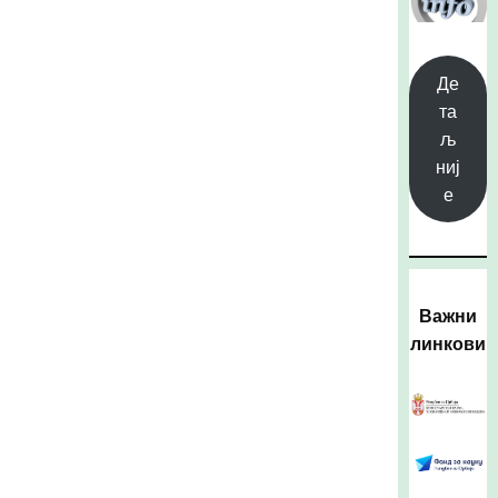
Де
та
љ
ниј
е
Важни
линкови