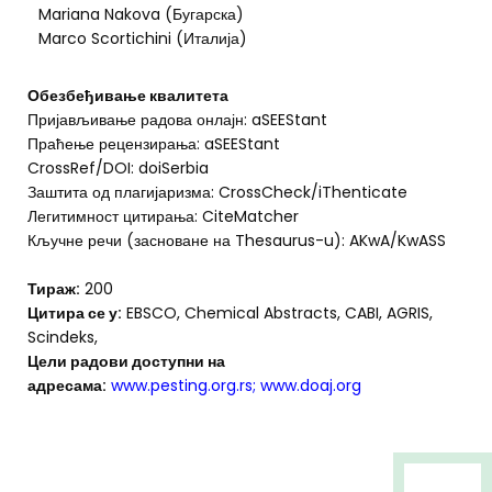
Mariana Nakova (Бугарска)
Marco Scortichini (Италија)
Обезбеђивање квалитета
Пријављивање радова онлајн: aSEEStant
Праћење рецензирања: aSEEStant
CrossRef/DOI: doiSerbia
Заштита од плагијаризма: CrossCheck/iThenticate
Легитимност цитирања: CiteMatcher
Кључне речи (засноване на Thesaurus-u): AKwA/KwASS
Тираж:
200
Цитира се у:
EBSCO, Chemical Abstracts, CABI, AGRIS,
Scindeks,
Цели радови доступни на
адресама:
www.pesting.org.rs
;
www.doaj.org