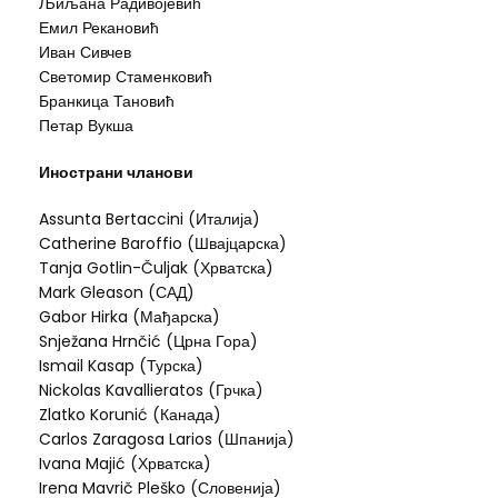
Љиљана Радивојевић
Емил Рекановић
Иван Сивчев
Светомир Стаменковић
Бранкица Тановић
Петар Вукша
Инострани чланови
Assunta Bertaccini (Италија)
Catherine Baroffio (Швајцарска)
Tanja Gotlin-Čuljak (Хрватска)
Mark Gleason (САД)
Gabor Hirka (Мађарска)
Snježana Hrnčić (Црна Гора)
Ismail Kasap (Турска)
Nickolas Kavallieratos (Грчка)
Zlatko Korunić (Канада)
Carlos Zaragosa Larios (Шпанија)
Ivana Majić (Хрватска)
Irena Mavrič Pleško (Словенија)