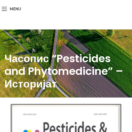
MENU
Часопис “Pesticides
and Phytomedicine” –
Историјат