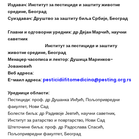
Издавач: Институт за пестициде и заштиту животне
средине, Београд
Суиздавач: Друштво за заштиту биља Србије, Београд
Главни и одговорни уредник: др Дејан Марчић, научни
саветник
Институт за пестициде и заштиту
животне средине, Београд
Менаџер часописа и лектор: Душица Маринков-
Јовановић
Веб адреса:
Е-маил адреса:
pesticidiifitomedicina@pesting.org.rs
Уредници области:
Пестициди: проф. др Душанка Инђић, Пољопривредни
факултет, Нови Сад
Болести биља: др Радивоје Јевтић, научни саветник,
Институт за ратарство и повртарство, Нови Сад
Штеточине биља: проф. др Радослава Спасић,
Пољопривредни факултет, Београд