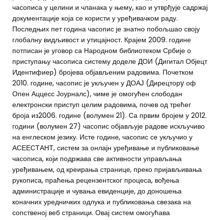
часописа у целини и чланака у њему, као и утврђује садржај
документације која се користи у уређивачком раду.
Последњих пет година часопис је знатно побољшао своју
глобалну видљивост и утицајност. Крајем 2009. године
потписан је уговор са Народном библиотеком Србије о
приступању часописа систему доделе ДОИ (Дигитал Објецт
Идентифиер) бројева објављеним радовима. Почетком
2010. године, часопис је укључен у ДОАЈ (Дирецторy оф
Опен Аццесс Јоурналс), чиме је омогућен слободан
електронски приступ целим радовима, почев од трећег
броја из2006. године (волумен 21). Са првим бројем у 2012.
години (волумен 27) часопис објављује радове искључиво
на енглеском језику. Исте године, часопис се укључио у
АСЕЕСТАНТ, систем за онлајн уређивање и публиковање
часописа, који подржава све активности управљања
уређивањем, од креирања странице, преко пријављивања
рукописа, праћења рецензентског процеса, вођења
администрације и чувања евиденције, до доношења
коначних уредничких одлука и публиковања свезака на
сопственој веб страници. Овај систем омогућава