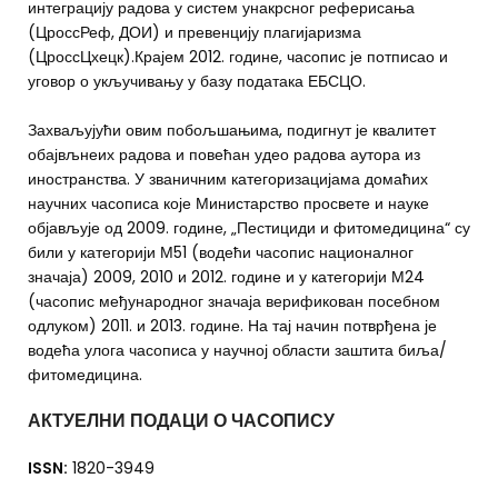
интеграцију радова у систем унакрсног реферисања
(ЦроссРеф, ДОИ) и превенцију плагијаризма
(ЦроссЦхецк).Крајем 2012. године, часопис је потписао и
уговор о укључивању у базу података ЕБСЦО.
Захваљујући овим побољшањима, подигнут је квалитет
обајвљнеих радова и повећан удео радова аутора из
иностранства. У званичним категоризацијама домаћих
научних часописа које Министарство просвете и науке
објављује од 2009. године, „Пестициди и фитомедицина“ су
били у категорији М51 (водећи часопис националног
значаја) 2009, 2010 и 2012. године и у категорији М24
(часопис међународног значаја верификован посебном
одлуком) 2011. и 2013. године. На тај начин потврђена је
водећа улога часописа у научној области заштита биља/
фитомедицина.
АКТУЕЛНИ ПОДАЦИ О ЧАСОПИСУ
ISSN:
1820-3949