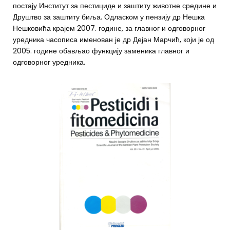
постају Институт за пестициде и заштиту животне средине и
Друштво за заштиту биља. Одласком у пензију др Нешка
Нешковића крајем 2007. године, за главног и одговорног
уредника часописа именован је др Дејан Марчић, који је од
2005. године обављао функцију заменика главног и
одговорног уредника.