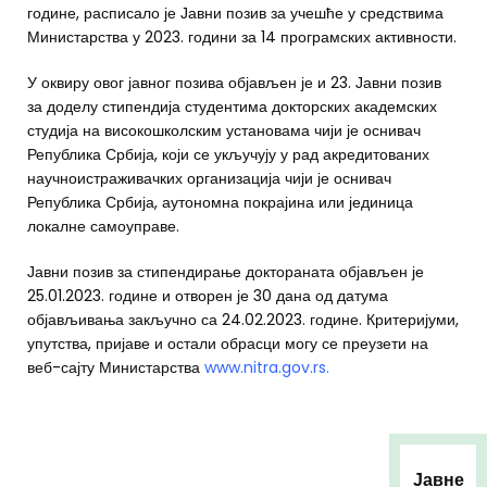
године, расписало је Јавни позив за учешће у средствима
Министарства у 2023. години за 14 програмских активности.
У оквиру овог јавног позива објављен је и 23. Јавни позив
за доделу стипендија студентима докторских академских
студија на високошколским установама чији је оснивач
Република Србија, који се укључују у рад акредитованих
научноистраживачких организација чији је оснивач
Република Србија, аутономна покрајина или јединица
локалне самоуправе.
Јавни позив за стипендирање доктораната објављен је
25.01.2023. године и отворен је 30 дана од датума
објављивања закључно са 24.02.2023. године. Критеријуми,
упутства, пријаве и остали обрасци могу се преузети на
веб-сајту Министарства
www.nitra.gov.rs
.
Јавне