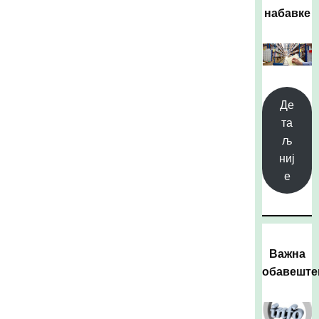
набавке
Де
та
љ
ниј
е
Важна
обавешт