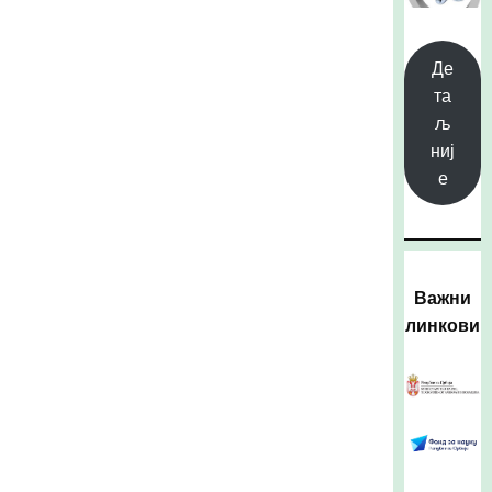
Де
та
љ
ниј
е
Важни
линкови