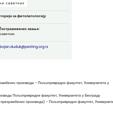
ни саветник
торија за фитопатологију
/истраживачко звање:
саветник
bojan.duduk@pesting.org.rs
рамбених производа - Пољопривредни факултет, Универзитета у
извода Пољопривредни факултет, Универзитета у Београду
и прехрамбених производа) - Пољопривредни факултет, Универзите