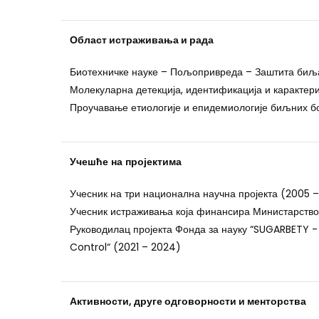
Област истраживања и рада
Биотехничке науке – Пољопривреда – Заштита биља
Молекуларна детекција, идентификација и карактер
Проучавање етиологије и епидемиологије биљних б
Учешће
на
пројектима
Учесник на три национална научна пројекта (2005 –
Учесник истраживања која финансира Министарство 
Руководилац пројекта Фонда за науку “SUGARBETY -
Control“ (2021 – 2024)
Активности, друге одговорности и менторства