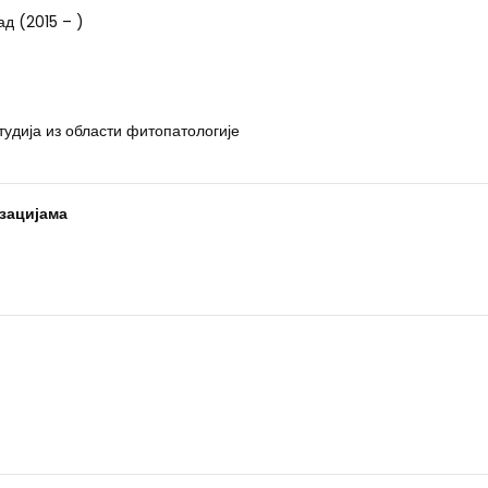
д (2015 – )
тудија из области фитопатологије
зацијама