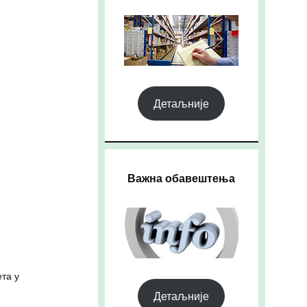
Детаљније
Важна обавештења
та у
Детаљније