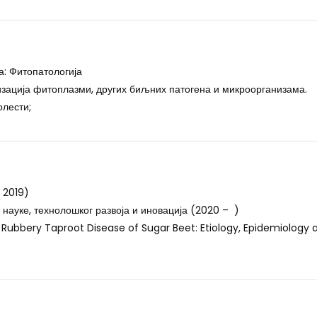
: Фитопатологија
изација фитоплазми, других биљних патогена и микроорганизама.
олести;
 2019)
науке, технолошког развоја и иновација (2020 – )
 Rubbery Taproot Disease of Sugar Beet: Etiology, Epidemiology 