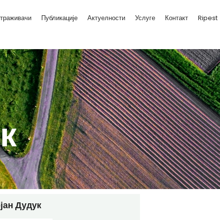
траживачи
Публикације
Актуелности
Услуге
Контакт
Ripest
к
јан Дудук