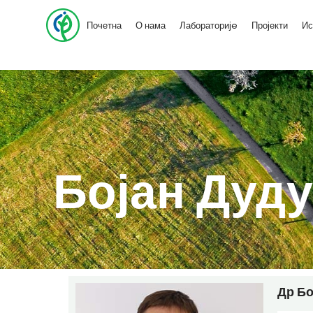
Почетна
О нама
Лабораторијe
Пројекти
Ис
Бојан Дуду
Др Бо