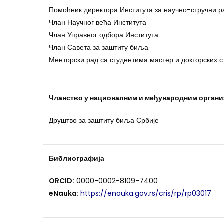
Помоћник директора Института за научно-стручни ра
Члан Научног већа Института
Члан Управног одбора Института
Члан Савета за заштиту биља.
Менторски рад са студентима мастер и докторских с
Чланство у националним и међународним органи
Друштво за заштиту биља Србије
Библиографија
ORCID:
0000-0002-8109-7400
eNauka:
https://enauka.gov.rs/cris/rp/rp03017